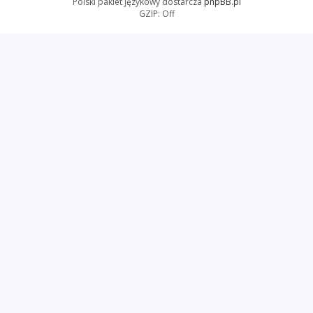
Polski pakiet językowy dostarcza
phpBB.pl
GZIP: Off