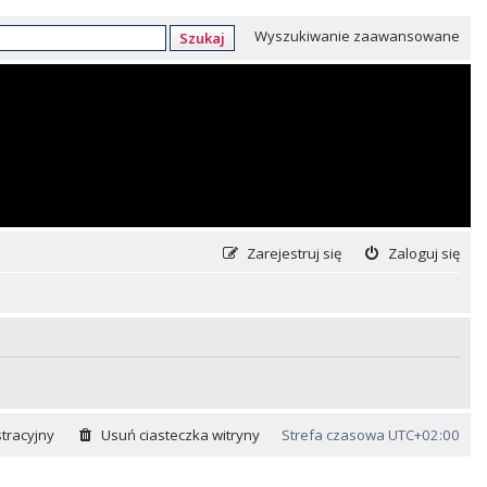
Wyszukiwanie zaawansowane
Szukaj
Zarejestruj się
Zaloguj się
tracyjny
Usuń ciasteczka witryny
Strefa czasowa
UTC+02:00