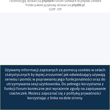
Technologię dostarcza
phpBB
® Forum Software © phpBB Limited
Polski pakiet językowy dostarcza
phpBB.pl
GZIP: Off
Używamy informacji zapisanych za pomocą cookies w celach
statystycznych by lepiej zrozumieć jak odwiedzający używają
serwisu i pomóc w poprawianiu jego funkcjonalności oraz do
utrzymywania sesji użytkownika. Do pełnego korzystania z
funkcji forum konieczne jest wyrażenie zgody na zapisywanie
ciasteczek. Możesz zapoznać się z polityką prywatności
korzystając z linka na dole strony.
Akceptuję