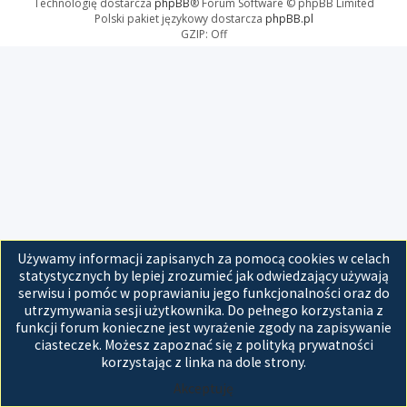
Technologię dostarcza
phpBB
® Forum Software © phpBB Limited
Polski pakiet językowy dostarcza
phpBB.pl
GZIP: Off
Używamy informacji zapisanych za pomocą cookies w celach
statystycznych by lepiej zrozumieć jak odwiedzający używają
serwisu i pomóc w poprawianiu jego funkcjonalności oraz do
utrzymywania sesji użytkownika. Do pełnego korzystania z
funkcji forum konieczne jest wyrażenie zgody na zapisywanie
ciasteczek. Możesz zapoznać się z polityką prywatności
korzystając z linka na dole strony.
Akceptuję