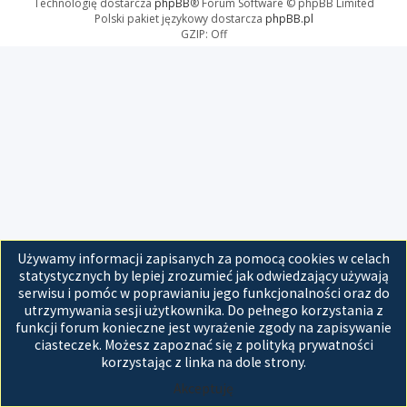
Technologię dostarcza
phpBB
® Forum Software © phpBB Limited
Polski pakiet językowy dostarcza
phpBB.pl
GZIP: Off
Używamy informacji zapisanych za pomocą cookies w celach
statystycznych by lepiej zrozumieć jak odwiedzający używają
serwisu i pomóc w poprawianiu jego funkcjonalności oraz do
utrzymywania sesji użytkownika. Do pełnego korzystania z
funkcji forum konieczne jest wyrażenie zgody na zapisywanie
ciasteczek. Możesz zapoznać się z polityką prywatności
korzystając z linka na dole strony.
Akceptuję