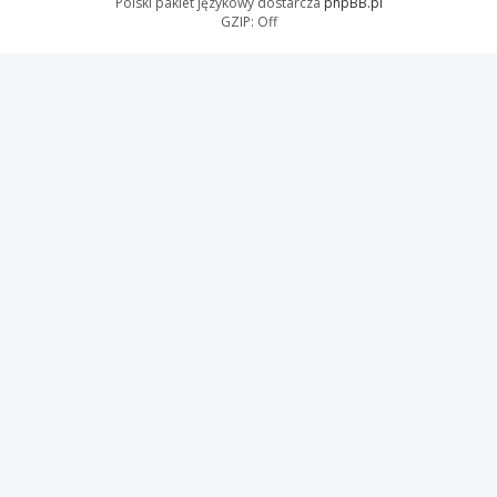
Polski pakiet językowy dostarcza
phpBB.pl
GZIP: Off