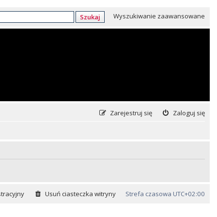
Wyszukiwanie zaawansowane
Szukaj
Zarejestruj się
Zaloguj się
tracyjny
Usuń ciasteczka witryny
Strefa czasowa
UTC+02:00