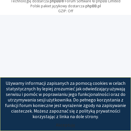
Technologię dostarcza
phpBB
® Forum Software © phpBB Limited
Polski pakiet językowy dostarcza
phpBB.pl
GZIP: Off
Używamy informacji zapisanych za pomocą cookies w celach
statystycznych by lepiej zrozumieć jak odwiedzający używają
serwisu i pomóc w poprawianiu jego funkcjonalności oraz do
utrzymywania sesji użytkownika. Do pełnego korzystania z
funkcji forum konieczne jest wyrażenie zgody na zapisywanie
ciasteczek. Możesz zapoznać się z polityką prywatności
korzystając z linka na dole strony.
Akceptuję