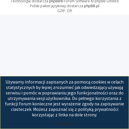
Technologię dostarcza
phpBB
® Forum Software © phpBB Limited
Polski pakiet językowy dostarcza
phpBB.pl
GZIP: Off
Używamy informacji zapisanych za pomocą cookies w celach
statystycznych by lepiej zrozumieć jak odwiedzający używają
serwisu i pomóc w poprawianiu jego funkcjonalności oraz do
utrzymywania sesji użytkownika. Do pełnego korzystania z
funkcji forum konieczne jest wyrażenie zgody na zapisywanie
ciasteczek. Możesz zapoznać się z polityką prywatności
korzystając z linka na dole strony.
Akceptuję