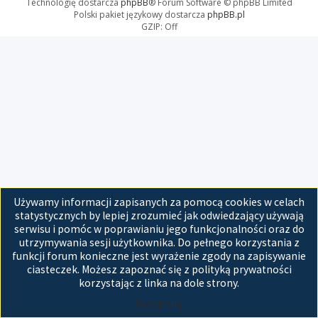
Technologię dostarcza
phpBB
® Forum Software © phpBB Limited
Polski pakiet językowy dostarcza
phpBB.pl
GZIP: Off
Używamy informacji zapisanych za pomocą cookies w celach
statystycznych by lepiej zrozumieć jak odwiedzający używają
serwisu i pomóc w poprawianiu jego funkcjonalności oraz do
utrzymywania sesji użytkownika. Do pełnego korzystania z
funkcji forum konieczne jest wyrażenie zgody na zapisywanie
ciasteczek. Możesz zapoznać się z polityką prywatności
korzystając z linka na dole strony.
Akceptuję