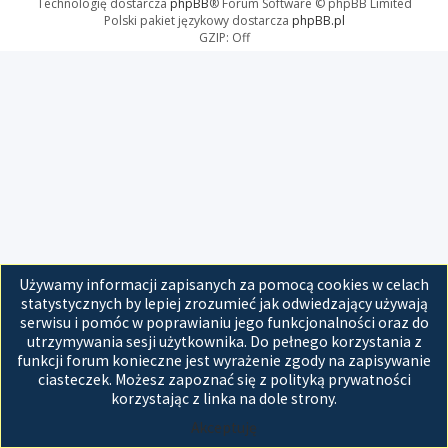
Technologię dostarcza
phpBB
® Forum Software © phpBB Limited
Polski pakiet językowy dostarcza
phpBB.pl
GZIP: Off
Używamy informacji zapisanych za pomocą cookies w celach
statystycznych by lepiej zrozumieć jak odwiedzający używają
serwisu i pomóc w poprawianiu jego funkcjonalności oraz do
utrzymywania sesji użytkownika. Do pełnego korzystania z
funkcji forum konieczne jest wyrażenie zgody na zapisywanie
ciasteczek. Możesz zapoznać się z polityką prywatności
korzystając z linka na dole strony.
Akceptuję