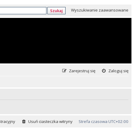
Wyszukiwanie zaawansowane
Szukaj
Zarejestruj się
Zaloguj się
tracyjny
Usuń ciasteczka witryny
Strefa czasowa
UTC+02:00