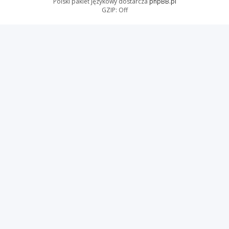
Polski pakiet językowy dostarcza
phpBB.pl
GZIP: Off