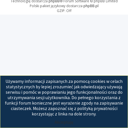
Technologię dostarcza
phpBB
® Forum Software © phpBB Limited
Polski pakiet językowy dostarcza
phpBB.pl
GZIP: Off
Używamy informacji zapisanych za pomocą cookies w celach
statystycznych by lepiej zrozumieć jak odwiedzający używają
serwisu i pomóc w poprawianiu jego funkcjonalności oraz do
utrzymywania sesji użytkownika. Do pełnego korzystania z
funkcji forum konieczne jest wyrażenie zgody na zapisywanie
ciasteczek. Możesz zapoznać się z polityką prywatności
korzystając z linka na dole strony.
Akceptuję