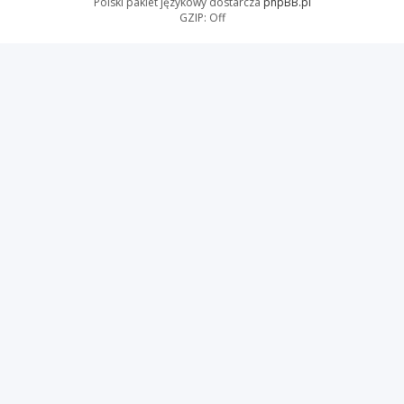
Polski pakiet językowy dostarcza
phpBB.pl
GZIP: Off