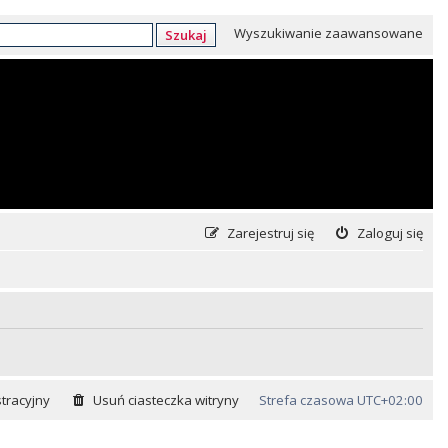
Wyszukiwanie zaawansowane
Szukaj
Zarejestruj się
Zaloguj się
tracyjny
Usuń ciasteczka witryny
Strefa czasowa
UTC+02:00