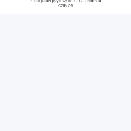
Polski pakiet językowy dostarcza
phpBB.pl
GZIP: Off