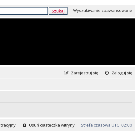
Wyszukiwanie zaawansowane
Szukaj
Zarejestruj się
Zaloguj się
tracyjny
Usuń ciasteczka witryny
Strefa czasowa
UTC+02:00