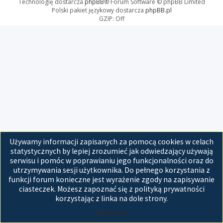
Technologię dostarcza
phpBB
® Forum Software © phpBB Limited
Polski pakiet językowy dostarcza
phpBB.pl
GZIP: Off
Używamy informacji zapisanych za pomocą cookies w celach
statystycznych by lepiej zrozumieć jak odwiedzający używają
serwisu i pomóc w poprawianiu jego funkcjonalności oraz do
utrzymywania sesji użytkownika. Do pełnego korzystania z
funkcji forum konieczne jest wyrażenie zgody na zapisywanie
ciasteczek. Możesz zapoznać się z polityką prywatności
korzystając z linka na dole strony.
Akceptuję