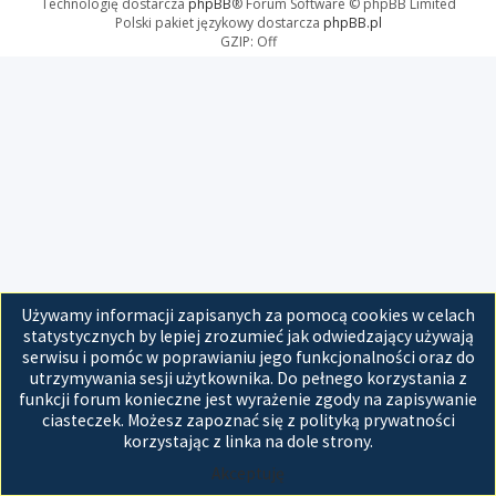
Technologię dostarcza
phpBB
® Forum Software © phpBB Limited
Polski pakiet językowy dostarcza
phpBB.pl
GZIP: Off
Używamy informacji zapisanych za pomocą cookies w celach
statystycznych by lepiej zrozumieć jak odwiedzający używają
serwisu i pomóc w poprawianiu jego funkcjonalności oraz do
utrzymywania sesji użytkownika. Do pełnego korzystania z
funkcji forum konieczne jest wyrażenie zgody na zapisywanie
ciasteczek. Możesz zapoznać się z polityką prywatności
korzystając z linka na dole strony.
Akceptuję