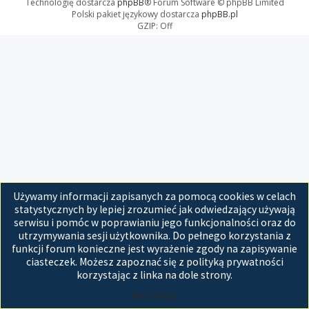
Technologię dostarcza
phpBB
® Forum Software © phpBB Limited
Polski pakiet językowy dostarcza
phpBB.pl
GZIP: Off
Używamy informacji zapisanych za pomocą cookies w celach
statystycznych by lepiej zrozumieć jak odwiedzający używają
serwisu i pomóc w poprawianiu jego funkcjonalności oraz do
utrzymywania sesji użytkownika. Do pełnego korzystania z
funkcji forum konieczne jest wyrażenie zgody na zapisywanie
ciasteczek. Możesz zapoznać się z polityką prywatności
korzystając z linka na dole strony.
Akceptuję