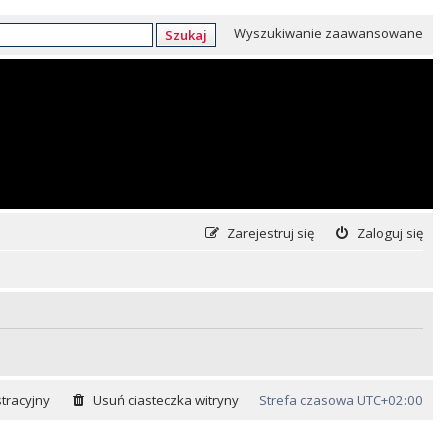
Wyszukiwanie zaawansowane
Szukaj
Zarejestruj się
Zaloguj się
tracyjny
Usuń ciasteczka witryny
Strefa czasowa
UTC+02:00