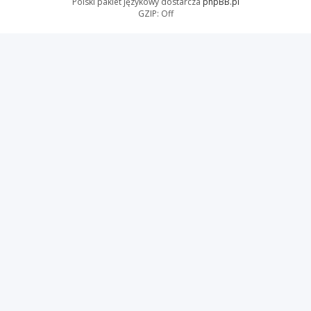
Polski pakiet językowy dostarcza
phpBB.pl
GZIP: Off