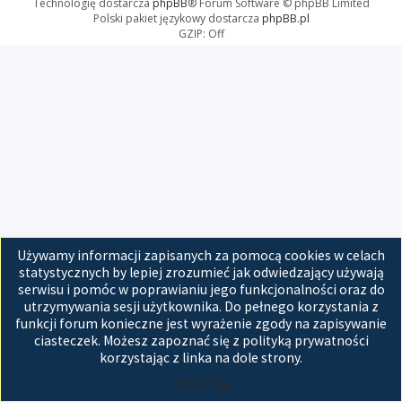
Technologię dostarcza
phpBB
® Forum Software © phpBB Limited
Polski pakiet językowy dostarcza
phpBB.pl
GZIP: Off
Używamy informacji zapisanych za pomocą cookies w celach
statystycznych by lepiej zrozumieć jak odwiedzający używają
serwisu i pomóc w poprawianiu jego funkcjonalności oraz do
utrzymywania sesji użytkownika. Do pełnego korzystania z
funkcji forum konieczne jest wyrażenie zgody na zapisywanie
ciasteczek. Możesz zapoznać się z polityką prywatności
korzystając z linka na dole strony.
Akceptuję