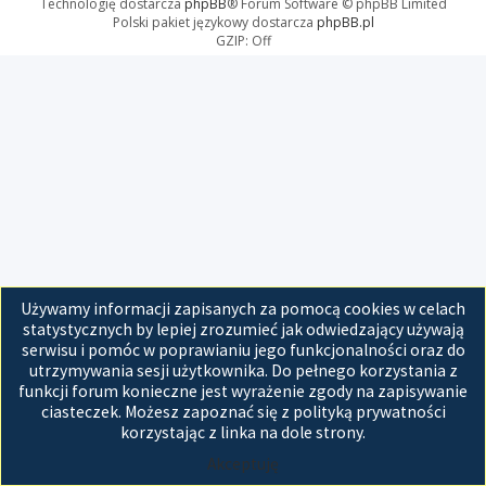
Technologię dostarcza
phpBB
® Forum Software © phpBB Limited
Polski pakiet językowy dostarcza
phpBB.pl
GZIP: Off
Używamy informacji zapisanych za pomocą cookies w celach
statystycznych by lepiej zrozumieć jak odwiedzający używają
serwisu i pomóc w poprawianiu jego funkcjonalności oraz do
utrzymywania sesji użytkownika. Do pełnego korzystania z
funkcji forum konieczne jest wyrażenie zgody na zapisywanie
ciasteczek. Możesz zapoznać się z polityką prywatności
korzystając z linka na dole strony.
Akceptuję