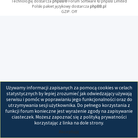
Technologię dostarcza
phpBB
® Forum Software © phpBB Limited
Polski pakiet językowy dostarcza
phpBB.pl
GZIP: Off
Używamy informacji zapisanych za pomocą cookies w celach
statystycznych by lepiej zrozumieć jak odwiedzający używają
serwisu i pomóc w poprawianiu jego funkcjonalności oraz do
utrzymywania sesji użytkownika. Do pełnego korzystania z
funkcji forum konieczne jest wyrażenie zgody na zapisywanie
ciasteczek. Możesz zapoznać się z polityką prywatności
korzystając z linka na dole strony.
Akceptuję