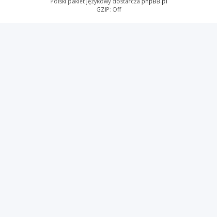
Polski pakiet językowy dostarcza
phpBB.pl
GZIP: Off