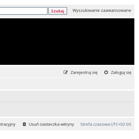
Wyszukiwanie zaawansowane
Szukaj
Zarejestruj się
Zaloguj się
tracyjny
Usuń ciasteczka witryny
Strefa czasowa
UTC+02:00