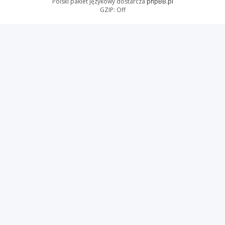
Polski pakiet językowy dostarcza
phpBB.pl
GZIP: Off