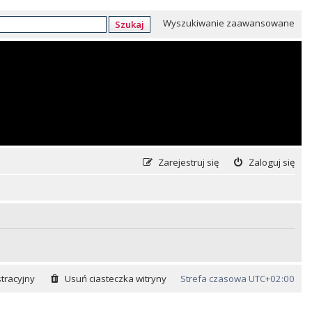
Wyszukiwanie zaawansowane
Szukaj
Zarejestruj się
Zaloguj się
tracyjny
Usuń ciasteczka witryny
Strefa czasowa
UTC+02:00