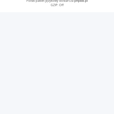
Polski pakiet językowy dostarcza
phpBB.pl
GZIP: Off