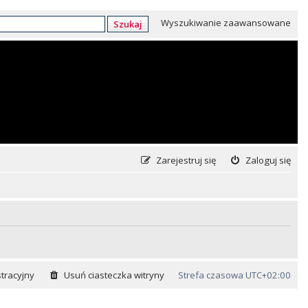
Wyszukiwanie zaawansowane
Szukaj
Zarejestruj się
Zaloguj się
tracyjny
Usuń ciasteczka witryny
Strefa czasowa
UTC+02:00