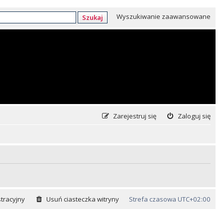
Wyszukiwanie zaawansowane
Szukaj
Zarejestruj się
Zaloguj się
tracyjny
Usuń ciasteczka witryny
Strefa czasowa
UTC+02:00