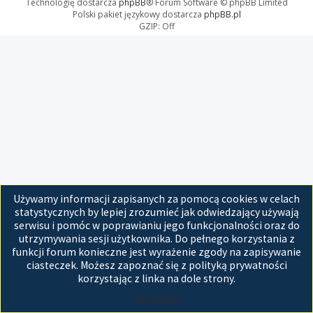
Technologię dostarcza
phpBB
® Forum Software © phpBB Limited
Polski pakiet językowy dostarcza
phpBB.pl
GZIP: Off
Używamy informacji zapisanych za pomocą cookies w celach
statystycznych by lepiej zrozumieć jak odwiedzający używają
serwisu i pomóc w poprawianiu jego funkcjonalności oraz do
utrzymywania sesji użytkownika. Do pełnego korzystania z
funkcji forum konieczne jest wyrażenie zgody na zapisywanie
ciasteczek. Możesz zapoznać się z polityką prywatności
korzystając z linka na dole strony.
Akceptuję