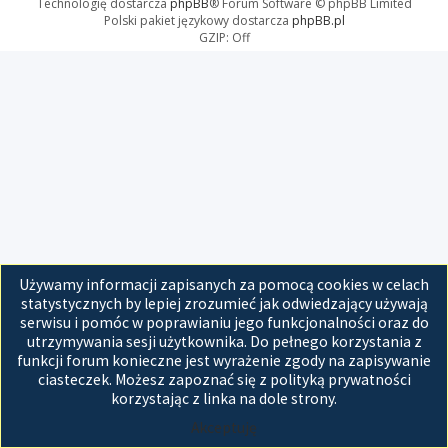
Technologię dostarcza
phpBB
® Forum Software © phpBB Limited
Polski pakiet językowy dostarcza
phpBB.pl
GZIP: Off
Używamy informacji zapisanych za pomocą cookies w celach
statystycznych by lepiej zrozumieć jak odwiedzający używają
serwisu i pomóc w poprawianiu jego funkcjonalności oraz do
utrzymywania sesji użytkownika. Do pełnego korzystania z
funkcji forum konieczne jest wyrażenie zgody na zapisywanie
ciasteczek. Możesz zapoznać się z polityką prywatności
korzystając z linka na dole strony.
Akceptuję