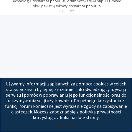
Technologię dostarcza
phpBB
® Forum Software © phpBB Limited
Polski pakiet językowy dostarcza
phpBB.pl
GZIP: Off
Używamy informacji zapisanych za pomocą cookies w celach
statystycznych by lepiej zrozumieć jak odwiedzający używają
serwisu i pomóc w poprawianiu jego funkcjonalności oraz do
utrzymywania sesji użytkownika. Do pełnego korzystania z
funkcji forum konieczne jest wyrażenie zgody na zapisywanie
ciasteczek. Możesz zapoznać się z polityką prywatności
korzystając z linka na dole strony.
Akceptuję