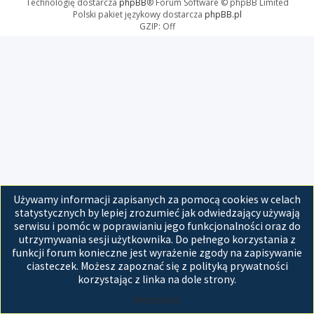
Technologię dostarcza
phpBB
® Forum Software © phpBB Limited
Polski pakiet językowy dostarcza
phpBB.pl
GZIP: Off
Używamy informacji zapisanych za pomocą cookies w celach
statystycznych by lepiej zrozumieć jak odwiedzający używają
serwisu i pomóc w poprawianiu jego funkcjonalności oraz do
utrzymywania sesji użytkownika. Do pełnego korzystania z
funkcji forum konieczne jest wyrażenie zgody na zapisywanie
ciasteczek. Możesz zapoznać się z polityką prywatności
korzystając z linka na dole strony.
Akceptuję