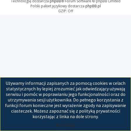
Technologię dostarcza
phpBB
® Forum Software © phpBB Limited
Polski pakiet językowy dostarcza
phpBB.pl
GZIP: Off
Używamy informacji zapisanych za pomocą cookies w celach
statystycznych by lepiej zrozumieć jak odwiedzający używają
serwisu i pomóc w poprawianiu jego funkcjonalności oraz do
utrzymywania sesji użytkownika. Do pełnego korzystania z
funkcji forum konieczne jest wyrażenie zgody na zapisywanie
ciasteczek. Możesz zapoznać się z polityką prywatności
korzystając z linka na dole strony.
Akceptuję