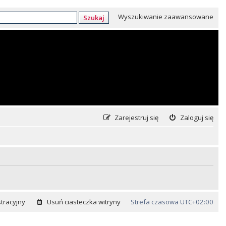
Wyszukiwanie zaawansowane
Szukaj
Zarejestruj się
Zaloguj się
tracyjny
Usuń ciasteczka witryny
Strefa czasowa
UTC+02:00