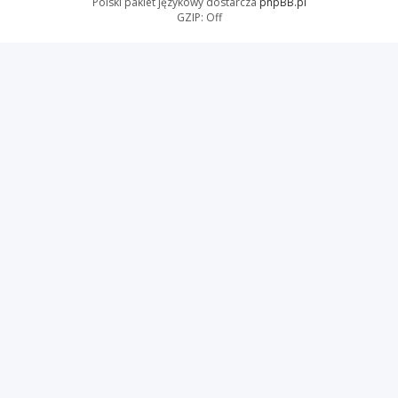
Polski pakiet językowy dostarcza
phpBB.pl
GZIP: Off