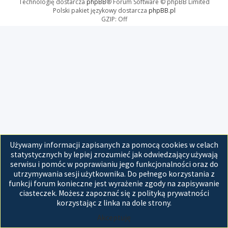
Technologię dostarcza
phpBB
® Forum Software © phpBB Limited
Polski pakiet językowy dostarcza
phpBB.pl
GZIP: Off
Używamy informacji zapisanych za pomocą cookies w celach
statystycznych by lepiej zrozumieć jak odwiedzający używają
serwisu i pomóc w poprawianiu jego funkcjonalności oraz do
utrzymywania sesji użytkownika. Do pełnego korzystania z
funkcji forum konieczne jest wyrażenie zgody na zapisywanie
ciasteczek. Możesz zapoznać się z polityką prywatności
korzystając z linka na dole strony.
Akceptuję