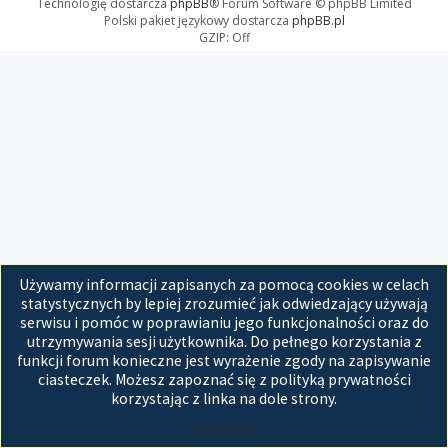
Technologię dostarcza
phpBB
® Forum Software © phpBB Limited
Polski pakiet językowy dostarcza
phpBB.pl
GZIP: Off
Używamy informacji zapisanych za pomocą cookies w celach
statystycznych by lepiej zrozumieć jak odwiedzający używają
serwisu i pomóc w poprawianiu jego funkcjonalności oraz do
utrzymywania sesji użytkownika. Do pełnego korzystania z
funkcji forum konieczne jest wyrażenie zgody na zapisywanie
ciasteczek. Możesz zapoznać się z polityką prywatności
korzystając z linka na dole strony.
Akceptuję