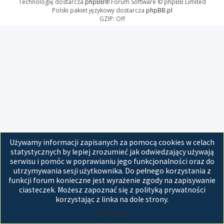
Technologię dostarcza
phpBB
® Forum Software © phpBB Limited
Polski pakiet językowy dostarcza
phpBB.pl
GZIP: Off
Używamy informacji zapisanych za pomocą cookies w celach
statystycznych by lepiej zrozumieć jak odwiedzający używają
serwisu i pomóc w poprawianiu jego funkcjonalności oraz do
utrzymywania sesji użytkownika. Do pełnego korzystania z
funkcji forum konieczne jest wyrażenie zgody na zapisywanie
ciasteczek. Możesz zapoznać się z polityką prywatności
korzystając z linka na dole strony.
Akceptuję