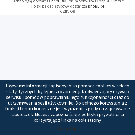
Technologię dostarcza
phpBB
® Forum Software © phpBB Limited
Polski pakiet językowy dostarcza
phpBB.pl
GZIP: Off
Używamy informacji zapisanych za pomocą cookies w celach
statystycznych by lepiej zrozumieć jak odwiedzający używają
serwisu i pomóc w poprawianiu jego funkcjonalności oraz do
utrzymywania sesji użytkownika. Do pełnego korzystania z
funkcji forum konieczne jest wyrażenie zgody na zapisywanie
ciasteczek. Możesz zapoznać się z polityką prywatności
korzystając z linka na dole strony.
Akceptuję