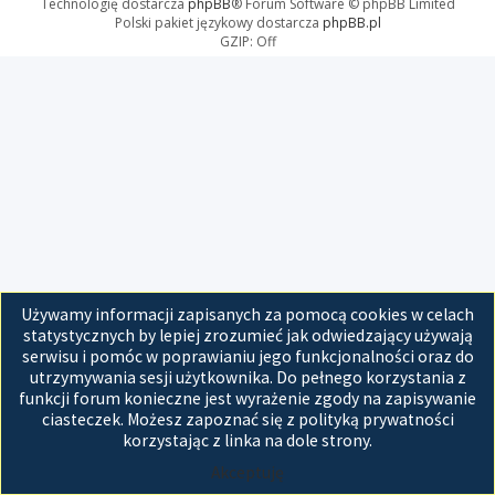
Technologię dostarcza
phpBB
® Forum Software © phpBB Limited
Polski pakiet językowy dostarcza
phpBB.pl
GZIP: Off
Używamy informacji zapisanych za pomocą cookies w celach
statystycznych by lepiej zrozumieć jak odwiedzający używają
serwisu i pomóc w poprawianiu jego funkcjonalności oraz do
utrzymywania sesji użytkownika. Do pełnego korzystania z
funkcji forum konieczne jest wyrażenie zgody na zapisywanie
ciasteczek. Możesz zapoznać się z polityką prywatności
korzystając z linka na dole strony.
Akceptuję