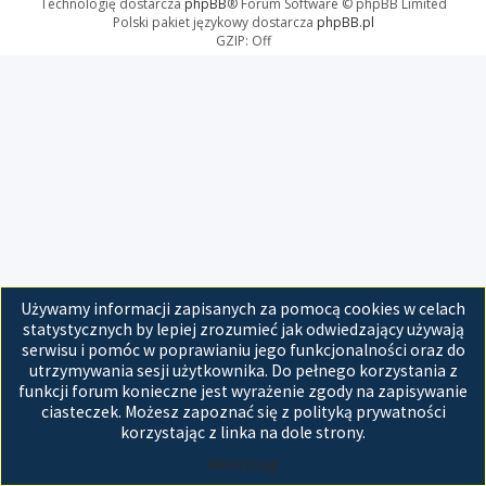
Technologię dostarcza
phpBB
® Forum Software © phpBB Limited
Polski pakiet językowy dostarcza
phpBB.pl
GZIP: Off
Używamy informacji zapisanych za pomocą cookies w celach
statystycznych by lepiej zrozumieć jak odwiedzający używają
serwisu i pomóc w poprawianiu jego funkcjonalności oraz do
utrzymywania sesji użytkownika. Do pełnego korzystania z
funkcji forum konieczne jest wyrażenie zgody na zapisywanie
ciasteczek. Możesz zapoznać się z polityką prywatności
korzystając z linka na dole strony.
Akceptuję