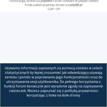
Technologię dostarcza
phpBB
® Forum Software © phpBB Limited
Polski pakiet językowy dostarcza
phpBB.pl
GZIP: Off
Używamy informacji zapisanych za pomocą cookies w celach
statystycznych by lepiej zrozumieć jak odwiedzający używają
serwisu i pomóc w poprawianiu jego funkcjonalności oraz do
utrzymywania sesji użytkownika. Do pełnego korzystania z
funkcji forum konieczne jest wyrażenie zgody na zapisywanie
ciasteczek. Możesz zapoznać się z polityką prywatności
korzystając z linka na dole strony.
Akceptuję