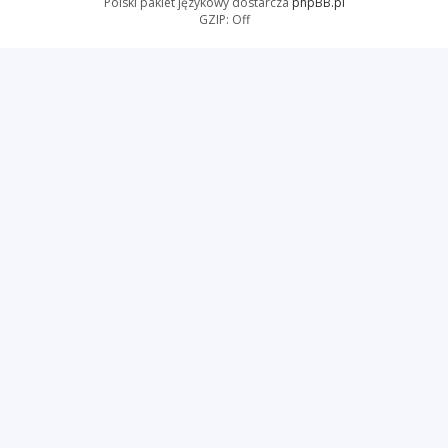
Polski pakiet językowy dostarcza
phpBB.pl
GZIP: Off