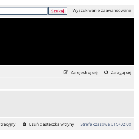
Wyszukiwanie zaawansowane
Szukaj
Zarejestruj się
Zaloguj się
tracyjny
Usuń ciasteczka witryny
Strefa czasowa
UTC+02:00