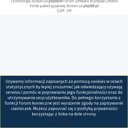
Technologię dostarcza
phpBB
® Forum Software © phpBB Limited
Polski pakiet językowy dostarcza
phpBB.pl
GZIP: Off
Używamy informacji zapisanych za pomocą cookies w celach
statystycznych by lepiej zrozumieć jak odwiedzający używają
serwisu i pomóc w poprawianiu jego funkcjonalności oraz do
utrzymywania sesji użytkownika. Do pełnego korzystania z
funkcji forum konieczne jest wyrażenie zgody na zapisywanie
ciasteczek. Możesz zapoznać się z polityką prywatności
korzystając z linka na dole strony.
Akceptuję