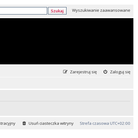
Wyszukiwanie zaawansowane
Szukaj
Zarejestruj się
Zaloguj się
tracyjny
Usuń ciasteczka witryny
Strefa czasowa
UTC+02:00