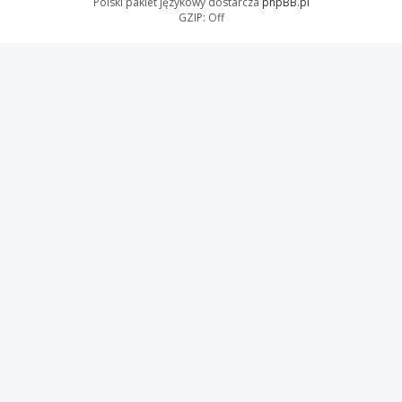
Polski pakiet językowy dostarcza
phpBB.pl
GZIP: Off