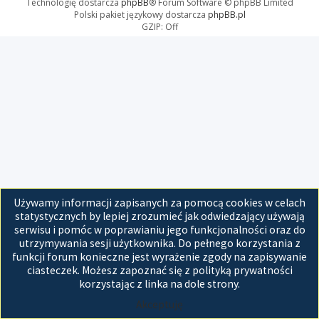
Technologię dostarcza
phpBB
® Forum Software © phpBB Limited
Polski pakiet językowy dostarcza
phpBB.pl
GZIP: Off
Używamy informacji zapisanych za pomocą cookies w celach
statystycznych by lepiej zrozumieć jak odwiedzający używają
serwisu i pomóc w poprawianiu jego funkcjonalności oraz do
utrzymywania sesji użytkownika. Do pełnego korzystania z
funkcji forum konieczne jest wyrażenie zgody na zapisywanie
ciasteczek. Możesz zapoznać się z polityką prywatności
korzystając z linka na dole strony.
Akceptuję