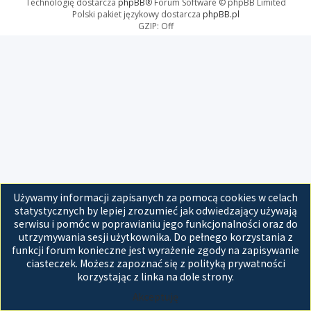
Technologię dostarcza
phpBB
® Forum Software © phpBB Limited
Polski pakiet językowy dostarcza
phpBB.pl
GZIP: Off
Używamy informacji zapisanych za pomocą cookies w celach
statystycznych by lepiej zrozumieć jak odwiedzający używają
serwisu i pomóc w poprawianiu jego funkcjonalności oraz do
utrzymywania sesji użytkownika. Do pełnego korzystania z
funkcji forum konieczne jest wyrażenie zgody na zapisywanie
ciasteczek. Możesz zapoznać się z polityką prywatności
korzystając z linka na dole strony.
Akceptuję