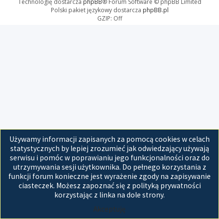
Technologię dostarcza
phpBB
® Forum Software © phpBB Limited
Polski pakiet językowy dostarcza
phpBB.pl
GZIP: Off
Używamy informacji zapisanych za pomocą cookies w celach
statystycznych by lepiej zrozumieć jak odwiedzający używają
serwisu i pomóc w poprawianiu jego funkcjonalności oraz do
utrzymywania sesji użytkownika. Do pełnego korzystania z
funkcji forum konieczne jest wyrażenie zgody na zapisywanie
ciasteczek. Możesz zapoznać się z polityką prywatności
korzystając z linka na dole strony.
Akceptuję