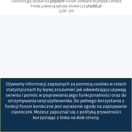
Technologię dostarcza
phpBB
® Forum Software © phpBB Limited
Polski pakiet językowy dostarcza
phpBB.pl
GZIP: Off
Używamy informacji zapisanych za pomocą cookies w celach
statystycznych by lepiej zrozumieć jak odwiedzający używają
serwisu i pomóc w poprawianiu jego funkcjonalności oraz do
utrzymywania sesji użytkownika. Do pełnego korzystania z
funkcji forum konieczne jest wyrażenie zgody na zapisywanie
ciasteczek. Możesz zapoznać się z polityką prywatności
korzystając z linka na dole strony.
Akceptuję