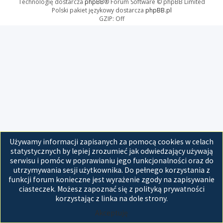
Technologię dostarcza
phpBB
® Forum Software © phpBB Limited
Polski pakiet językowy dostarcza
phpBB.pl
GZIP: Off
Używamy informacji zapisanych za pomocą cookies w celach
statystycznych by lepiej zrozumieć jak odwiedzający używają
serwisu i pomóc w poprawianiu jego funkcjonalności oraz do
utrzymywania sesji użytkownika. Do pełnego korzystania z
funkcji forum konieczne jest wyrażenie zgody na zapisywanie
ciasteczek. Możesz zapoznać się z polityką prywatności
korzystając z linka na dole strony.
Akceptuję