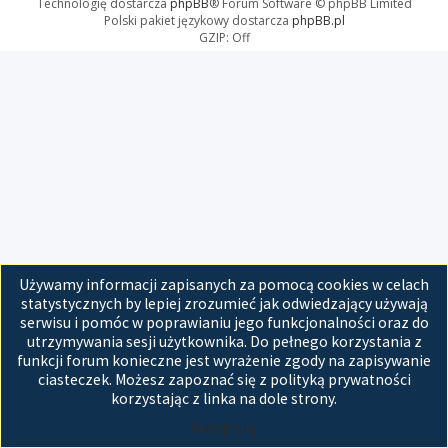
Technologię dostarcza
phpBB
® Forum Software © phpBB Limited
Polski pakiet językowy dostarcza
phpBB.pl
GZIP: Off
Używamy informacji zapisanych za pomocą cookies w celach
statystycznych by lepiej zrozumieć jak odwiedzający używają
serwisu i pomóc w poprawianiu jego funkcjonalności oraz do
utrzymywania sesji użytkownika. Do pełnego korzystania z
funkcji forum konieczne jest wyrażenie zgody na zapisywanie
ciasteczek. Możesz zapoznać się z polityką prywatności
korzystając z linka na dole strony.
Akceptuję