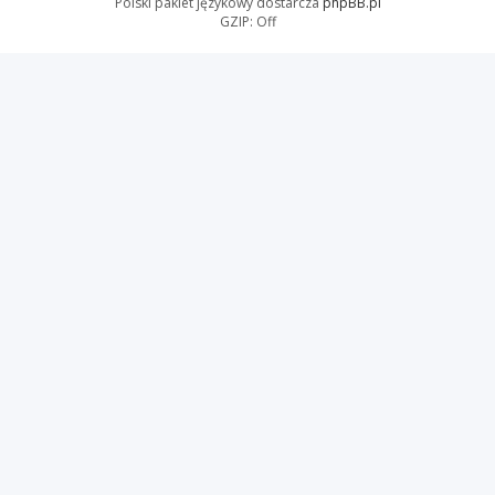
Polski pakiet językowy dostarcza
phpBB.pl
GZIP: Off