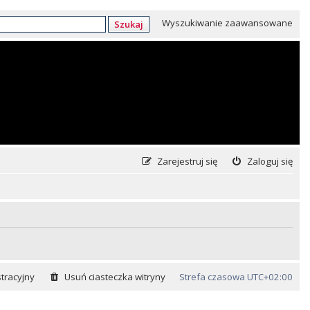
Wyszukiwanie zaawansowane
Szukaj
Zarejestruj się
Zaloguj się
tracyjny
Usuń ciasteczka witryny
Strefa czasowa
UTC+02:00