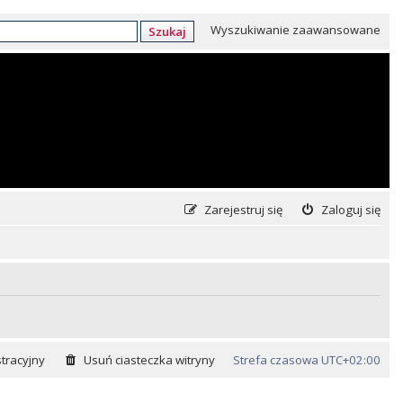
Wyszukiwanie zaawansowane
Szukaj
Zarejestruj się
Zaloguj się
tracyjny
Usuń ciasteczka witryny
Strefa czasowa
UTC+02:00