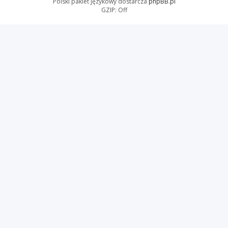
Polski pakiet językowy dostarcza
phpBB.pl
GZIP: Off