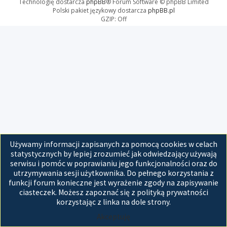
Technologię dostarcza
phpBB
® Forum Software © phpBB Limited
Polski pakiet językowy dostarcza
phpBB.pl
GZIP: Off
Używamy informacji zapisanych za pomocą cookies w celach
statystycznych by lepiej zrozumieć jak odwiedzający używają
serwisu i pomóc w poprawianiu jego funkcjonalności oraz do
utrzymywania sesji użytkownika. Do pełnego korzystania z
funkcji forum konieczne jest wyrażenie zgody na zapisywanie
ciasteczek. Możesz zapoznać się z polityką prywatności
korzystając z linka na dole strony.
Akceptuję