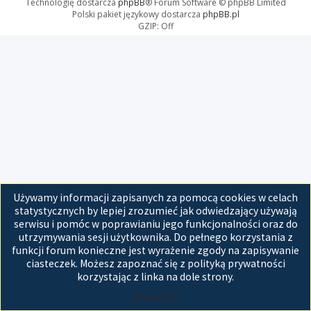
Technologię dostarcza
phpBB
® Forum Software © phpBB Limited
Polski pakiet językowy dostarcza
phpBB.pl
GZIP: Off
Używamy informacji zapisanych za pomocą cookies w celach
statystycznych by lepiej zrozumieć jak odwiedzający używają
serwisu i pomóc w poprawianiu jego funkcjonalności oraz do
utrzymywania sesji użytkownika. Do pełnego korzystania z
funkcji forum konieczne jest wyrażenie zgody na zapisywanie
ciasteczek. Możesz zapoznać się z polityką prywatności
korzystając z linka na dole strony.
Akceptuję